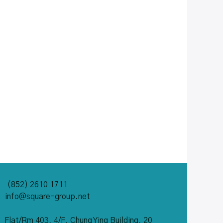
(852) 2610 1711
info@square-group.net
Flat/Rm 403, 4/F,
Chung Ying Building, 20